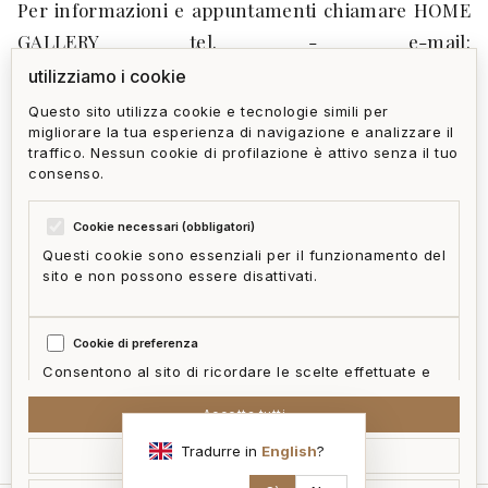
Per informazioni e appuntamenti chiamare HOME
GALLERY tel. - e-mail:
quinto@immobiliarehomegallery.it - sito:
utilizziamo i cookie
www.homegallery.io - Sede di QUINTO in Via A.
Questo sito utilizza cookie e tecnologie simili per
migliorare la tua esperienza di navigazione e analizzare il
Gianelli 103-105 r. Genova - sede di ALBARO in Via
traffico. Nessun cookie di profilazione è attivo senza il tuo
Bocchella 4 - sede di STURLA in Via Sturla 10 - sede
consenso.
di LAVAGNA nel Porticciolo.
Cookie necessari (obbligatori)
Questi cookie sono essenziali per il funzionamento del
sito e non possono essere disattivati.
privacy policy
cookie policy
termini e condizioni
ai act
accedi
zone
Cookie di preferenza
mappa del sito
gestisci cookie
McFrancis
Consentono al sito di ricordare le scelte effettuate e
fornire funzionalità migliorate.
Accetta tutti
sono interessato
Tradurre in
English
?
Accetta selezionati
Cookie statistici