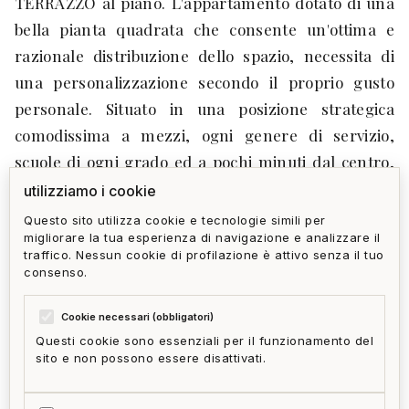
TERRAZZO al piano. L'appartamento dotato di una
bella pianta quadrata che consente un'ottima e
razionale distribuzione dello spazio, necessita di
una personalizzazione secondo il proprio gusto
personale. Situato in una posizione strategica
comodissima a mezzi, ogni genere di servizio,
scuole di ogni grado ed a pochi minuti dal centro,
l'immobile può essere utilizzato sia come abitazione
utilizziamo i cookie
che per investimento. Per una maggiore
Questo sito utilizza cookie e tecnologie simili per
migliorare la tua esperienza di navigazione e analizzare il
comprensione del potenziale dell'immobile, sono
traffico. Nessun cookie di profilazione è attivo senza il tuo
state realizzati diversi rendering, qui sotto
consenso.
riportati.
Cookie necessari (obbligatori)
Questi cookie sono essenziali per il funzionamento del
sito e non possono essere disattivati.
privacy policy
cookie policy
termini e condizioni
ai act
accedi
zone