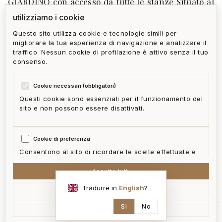
GIARDINO con accesso da tutte le stanze Situato al
primo piano di un palazzo di moderna costruzione
utilizziamo i cookie
in buone condizioni, l'appartamento gode di una
Questo sito utilizza cookie e tecnologie simili per
migliorare la tua esperienza di navigazione e analizzare il
buona esposizione luminosa con vista sul giardino.
traffico. Nessun cookie di profilazione è attivo senza il tuo
Posizione comoda e tranquilla a pochi minuti da
consenso.
mezzi, servizi e scuole di ogni grado.
Cookie necessari (obbligatori)
Questi cookie sono essenziali per il funzionamento del
sito e non possono essere disattivati.
privacy policy
cookie policy
termini e condizioni
ai act
accedi
zone
Cookie di preferenza
mappa del sito
gestisci cookie
McFrancis
Consentono al sito di ricordare le scelte effettuate e
fornire funzionalità migliorate.
Accetta tutti
sono interessato
Tradurre in
English
?
Accetta selezionati
Cookie statistici
Aiutano a capire come i visitatori interagiscono con il
Sì
No
Rifiuta non essenziali
sito in forma aggregata e anonima.