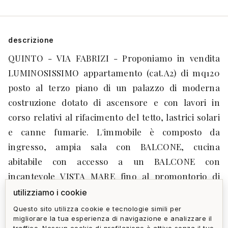
descrizione
QUINTO - VIA FABRIZI - Proponiamo in vendita
LUMINOSISSIMO appartamento (cat.A2) di mq120
posto al terzo piano di un palazzo di moderna
costruzione dotato di ascensore e con lavori in
corso relativi al rifacimento del tetto, lastrici solari
e canne fumarie. L'immobile è composto da
ingresso, ampia sala con BALCONE, cucina
abitabile con accesso a un BALCONE con
incantevole VISTA MARE fino al promontorio di
Portofino, 3 ampie camere da letto, di cui una con
utilizziamo i cookie
BALCONE, due bagni. Riscaldamento centralizzato.
Questo sito utilizza cookie e tecnologie simili per
migliorare la tua esperienza di navigazione e analizzare il
POSTO AUTO sotto casa. La posizione defilata e