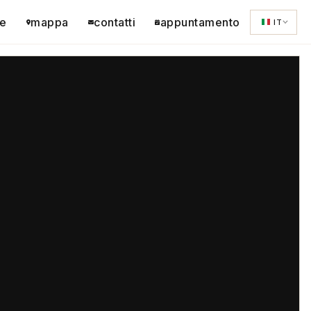
e
mappa
contatti
appuntamento
IT