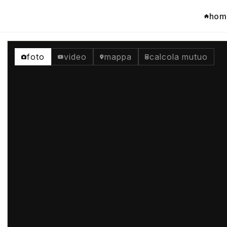
hom
foto
video
mappa
calcola mutuo