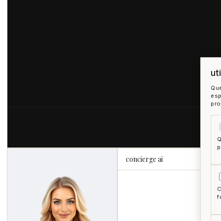
ut
Que
esp
pro
Q
p
concierge ai
C
f