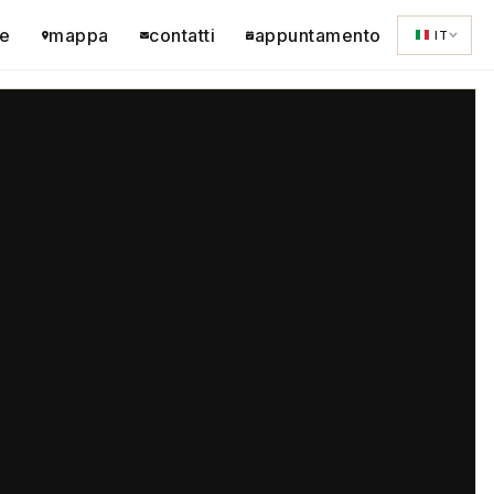
e
mappa
contatti
appuntamento
IT