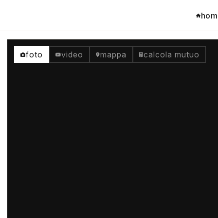
hom
foto
video
mappa
calcola mutuo