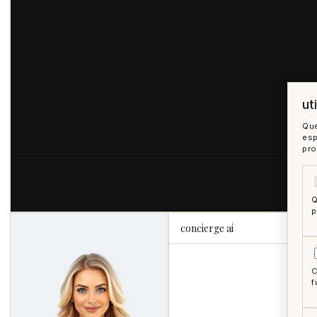
ut
Que
esp
pro
Q
p
concierge ai
C
f