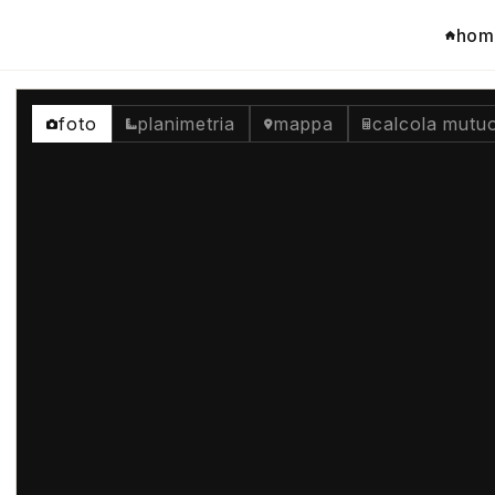
hom
foto
planimetria
mappa
calcola mutu