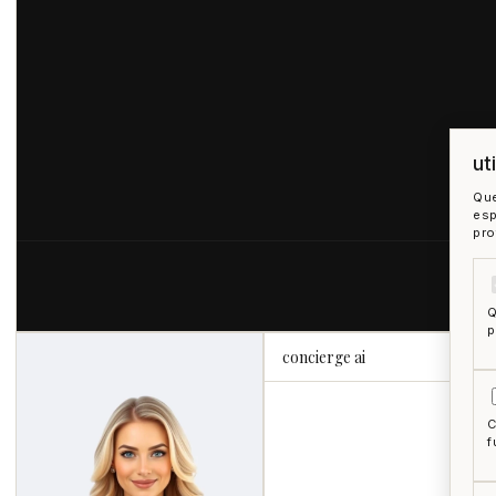
ut
Que
esp
pro
Q
p
concierge ai
C
f