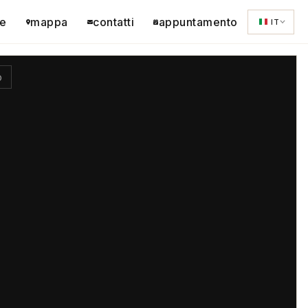
e
mappa
contatti
appuntamento
IT
o