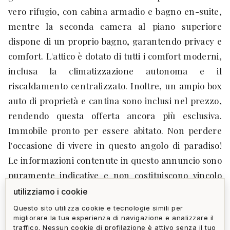
vero rifugio, con cabina armadio e bagno en-suite,
mentre la seconda camera al piano superiore
dispone di un proprio bagno, garantendo privacy e
comfort. L'attico è dotato di tutti i comfort moderni,
inclusa la climatizzazione autonoma e il
riscaldamento centralizzato. Inoltre, un ampio box
auto di proprietà e cantina sono inclusi nel prezzo,
rendendo questa offerta ancora più esclusiva.
Immobile pronto per essere abitato. Non perdere
l'occasione di vivere in questo angolo di paradiso!
Le informazioni contenute in questo annuncio sono
puramente indicative e non costituiscono vincolo
contrattuale. Per informazioni e appuntamenti
utilizziamo i cookie
telefonare - HOME GALLERY tel. - e-mail: - sito:
Questo sito utilizza cookie e tecnologie simili per
migliorare la tua esperienza di navigazione e analizzare il
www.homegallery.io- Via A. Gianelli 103-105 r.
traffico. Nessun cookie di profilazione è attivo senza il tuo