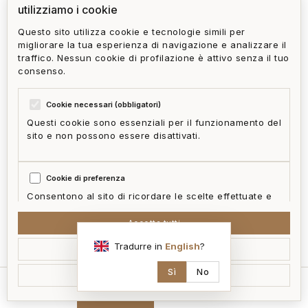
utilizziamo i cookie
Questo sito utilizza cookie e tecnologie simili per
migliorare la tua esperienza di navigazione e analizzare il
traffico. Nessun cookie di profilazione è attivo senza il tuo
consenso.
Cookie necessari (obbligatori)
Questi cookie sono essenziali per il funzionamento del
sito e non possono essere disattivati.
Cookie di preferenza
Consentono al sito di ricordare le scelte effettuate e
fornire funzionalità migliorate.
Accetta tutti
mappa
Tradurre in
English
?
Accetta selezionati
Cookie statistici
Aiutano a capire come i visitatori interagiscono con il
Sì
No
Rifiuta non essenziali
sito in forma aggregata e anonima.
home
cerca
contatti
ai