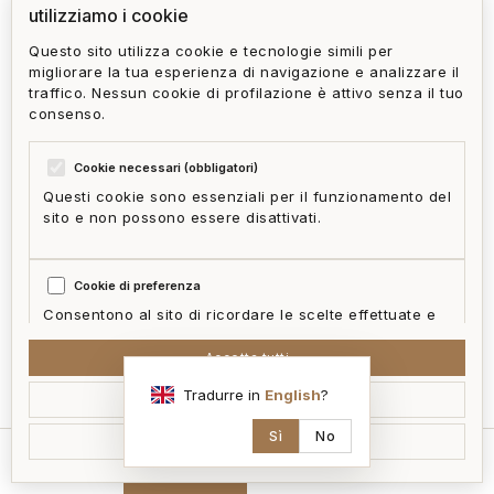
utilizziamo i cookie
Questo sito utilizza cookie e tecnologie simili per
migliorare la tua esperienza di navigazione e analizzare il
traffico. Nessun cookie di profilazione è attivo senza il tuo
consenso.
Cookie necessari (obbligatori)
Questi cookie sono essenziali per il funzionamento del
sito e non possono essere disattivati.
Cookie di preferenza
Consentono al sito di ricordare le scelte effettuate e
fornire funzionalità migliorate.
Accetta tutti
mappa
Tradurre in
English
?
Accetta selezionati
Cookie statistici
Aiutano a capire come i visitatori interagiscono con il
Sì
No
Rifiuta non essenziali
sito in forma aggregata e anonima.
home
cerca
contatti
ai