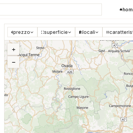
hom
prezzo
superficie
locali
caratteris
+
−