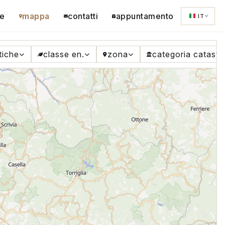
e
mappa
contatti
appuntamento
IT
tiche
classe en.
zona
categoria catasta