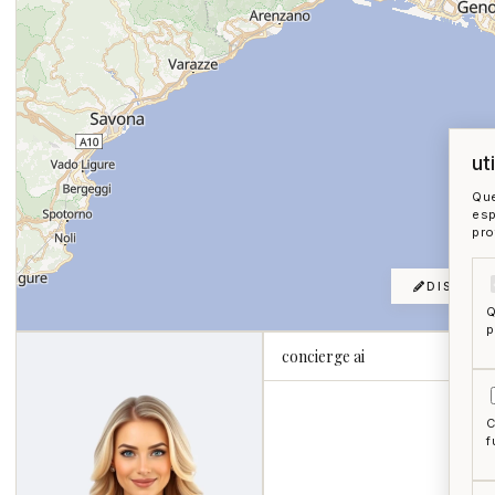
ut
Que
esp
pro
DISEGNA
Q
p
concierge ai
C
f