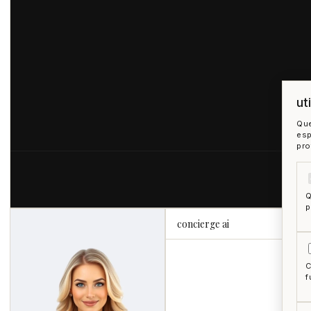
ut
Que
esp
pro
Q
p
concierge ai
C
f