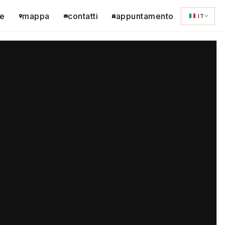
e
mappa
contatti
appuntamento
IT