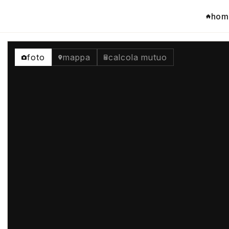
hom
foto
mappa
calcola mutuo