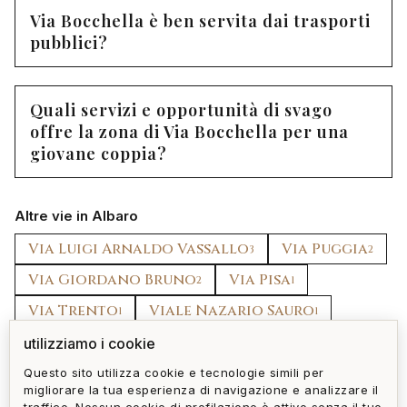
Via Bocchella è ben servita dai trasporti
pubblici?
Quali servizi e opportunità di svago
offre la zona di Via Bocchella per una
giovane coppia?
Altre vie in Albaro
Via Luigi Arnaldo Vassallo
Via Puggia
3
2
Via Giordano Bruno
Via Pisa
2
1
Via Trento
Viale Nazario Sauro
1
1
Via Siena
Via Monte Zovetto
utilizziamo i cookie
1
1
Questo sito utilizza cookie e tecnologie simili per
migliorare la tua esperienza di navigazione e analizzare il
torna a albaro
tutti gli immobili