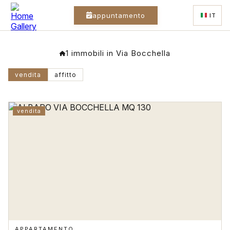
appuntamento
IT
1 immobili in Via Bocchella
vendita
affitto
vendita
APPARTAMENTO