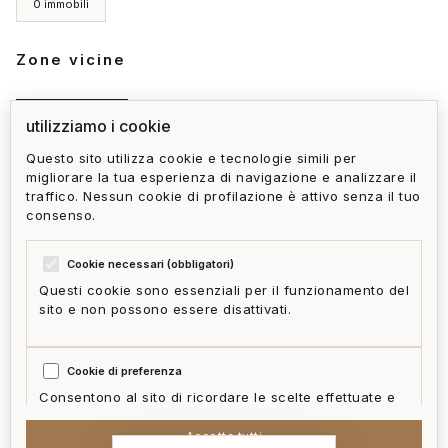
0 immobili
Zone vicine
Rivarolo
utilizziamo i cookie
Questo sito utilizza cookie e tecnologie simili per
migliorare la tua esperienza di navigazione e analizzare il
vendita a bolzaneto
affitto a bolzaneto
traffico. Nessun cookie di profilazione è attivo senza il tuo
consenso.
Cookie necessari (obbligatori)
Questi cookie sono essenziali per il funzionamento del
sito e non possono essere disattivati.
privacy policy
cookie policy
termini e condizioni
ai act
accedi
zone
mappa del sito
gestisci cookie
Cookie di preferenza
McFrancis
Consentono al sito di ricordare le scelte effettuate e
fornire funzionalità migliorate.
Accetta tutti