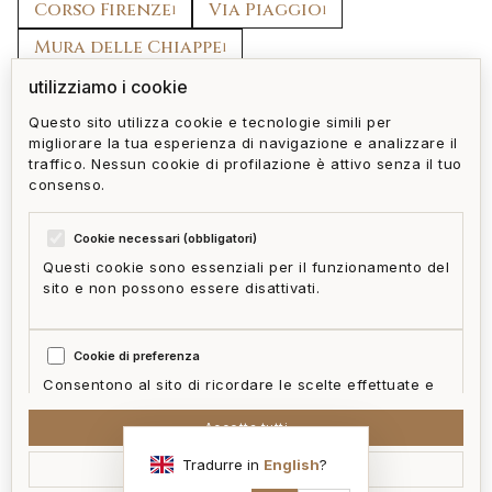
Corso Firenze
Via Piaggio
1
1
Mura delle Chiappe
1
Via Oberto Cancelliere
Piazza Manin
utilizziamo i cookie
1
1
Questo sito utilizza cookie e tecnologie simili per
migliorare la tua esperienza di navigazione e analizzare il
torna a castelletto
tutti gli immobili
traffico. Nessun cookie di profilazione è attivo senza il tuo
consenso.
Cookie necessari (obbligatori)
Questi cookie sono essenziali per il funzionamento del
sito e non possono essere disattivati.
privacy policy
cookie policy
termini e condizioni
ai act
accedi
zone
mappa del sito
gestisci cookie
Cookie di preferenza
McFrancis
Consentono al sito di ricordare le scelte effettuate e
fornire funzionalità migliorate.
Accetta tutti
Tradurre in
English
?
Accetta selezionati
Cookie statistici