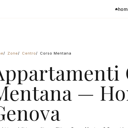
hom
me
Zone
Centro
Corso Mentana
Appartamenti 
Mentana — Ho
Genova