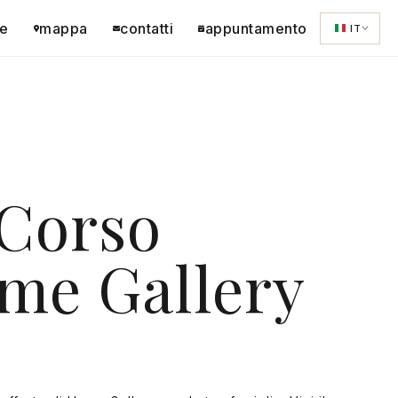
e
mappa
contatti
appuntamento
IT
Corso
me Gallery