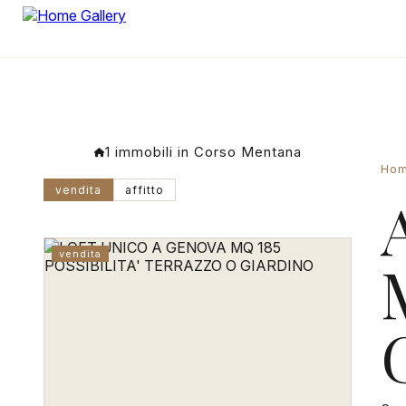
1 immobili in Corso Mentana
Ho
vendita
affitto
vendita