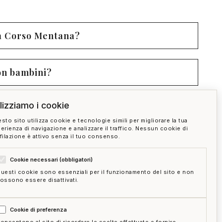
 a Corso Mentana?
on bambini?
ilizziamo i cookie
so Mentana?
sto sito utilizza cookie e tecnologie simili per migliorare la tua
erienza di navigazione e analizzare il traffico. Nessun cookie di
filazione è attivo senza il tuo consenso.
alata
Via Edilio Raggio
Cookie necessari (obbligatori)
1
1
uesti cookie sono essenziali per il funzionamento del sito e non
ossono essere disattivati.
Cookie di preferenza