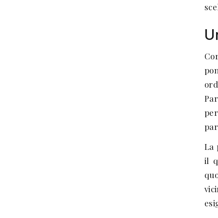
sce
Un
Cor
pon
ord
Par
per
par
La 
il 
quo
vic
esi