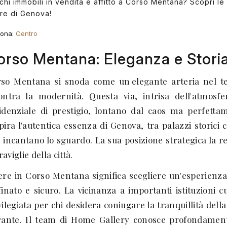
chi immobili in vendita e affitto a Corso Mentana? Scopri le o
re di Genova!
ona:
Centro
orso Mentana: Eleganza e Stori
so Mentana si snoda come un'elegante arteria nel te
ontra la modernità. Questa via, intrisa dell'atmosfe
idenziale di prestigio, lontano dal caos ma perfetta
pira l'autentica essenza di Genova, tra palazzi storici 
 incantano lo sguardo. La sua posizione strategica la r
aviglie della città.
ere in Corso Mentana significa scegliere un'esperienza 
finato e sicuro. La vicinanza a importanti istituzioni c
vilegiata per chi desidera coniugare la tranquillità del
rante. Il team di Home Gallery conosce profondament