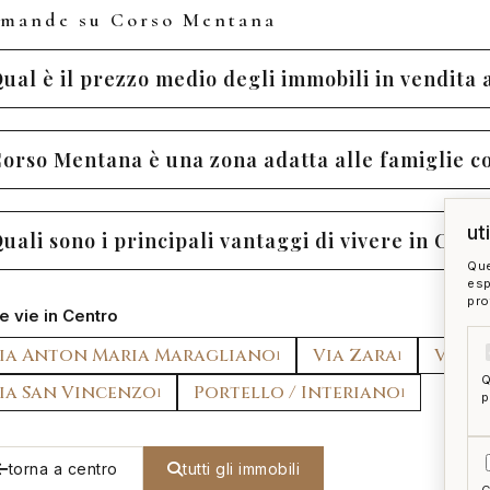
mande su Corso Mentana
ual è il prezzo medio degli immobili in vendita
orso Mentana è una zona adatta alle famiglie c
ut
uali sono i principali vantaggi di vivere in Cor
Que
esp
pro
re vie in Centro
ia Anton Maria Maragliano
Via Zara
Via G
1
1
Q
ia San Vincenzo
Portello / Interiano
1
1
p
torna a centro
tutti gli immobili