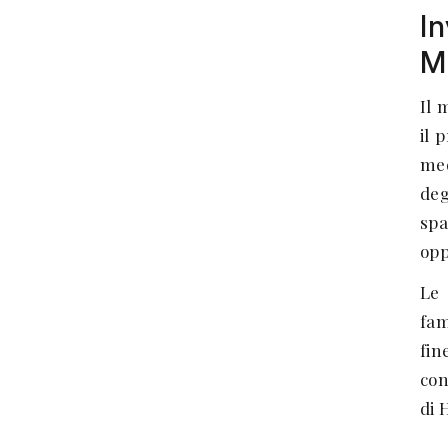
In
M
Il 
il 
med
deg
spa
opp
Le 
fam
fin
con
di 