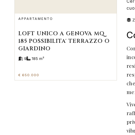
Cer
cuo
APPARTAMENTO
Z
C
LOFT UNICO A GENOVA MQ
185 POSSIBILITA' TERRAZZO O
GIARDINO
Cor
inc
9
185 m²
res
res
€ 650.000
che
mer
Viv
raf
pri
vib