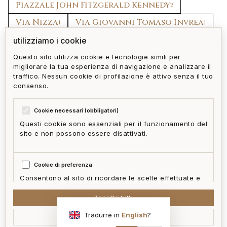
Piazzale John Fitzgerald Kennedy
2
Via Nizza
Via Giovanni Tomaso Invrea
1
1
Via Carlo Barabino
Piazza Tommaseo
utilizziamo i cookie
1
1
Questo sito utilizza cookie e tecnologie simili per
migliorare la tua esperienza di navigazione e analizzare il
torna a foce
tutti gli immobili
traffico. Nessun cookie di profilazione è attivo senza il tuo
consenso.
Cookie necessari (obbligatori)
Questi cookie sono essenziali per il funzionamento del
sito e non possono essere disattivati.
privacy policy
cookie policy
termini e condizioni
ai act
accedi
zone
mappa del sito
gestisci cookie
Cookie di preferenza
McFrancis
Consentono al sito di ricordare le scelte effettuate e
fornire funzionalità migliorate.
Accetta tutti
Tradurre in
English
?
Accetta selezionati
Cookie statistici