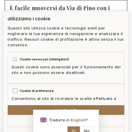
È facile muoversi da Via di Pino con i
mezzi pubblici?
utilizziamo i cookie
Questo sito utilizza cookie e tecnologie simili per
migliorare la tua esperienza di navigazione e analizzare il
torna a molassana
tutti gli immobili
traffico. Nessun cookie di profilazione è attivo senza il tuo
consenso.
Cookie necessari (obbligatori)
Questi cookie sono essenziali per il funzionamento del
sito e non possono essere disattivati.
privacy policy
cookie policy
termini e condizioni
ai act
accedi
zone
mappa del sito
gestisci cookie
Cookie di preferenza
McFrancis
Consentono al sito di ricordare le scelte effettuate e
fornire funzionalità migliorate.
Accetta tutti
Tradurre in
English
?
Accetta selezionati
Cookie statistici
Aiutano a capire come i visitatori interagiscono con il
Sì
No