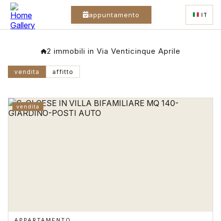
appuntamento
IT
2 immobili in Via Venticinque Aprile
vendita
affitto
vendita
APPARTAMENTO