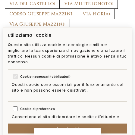
Via del Castello
Via Milite Ignoto
1
1
Corso Giuseppe Mazzini
Via Fioria
1
1
Via Giuseppe Mazzini
1
Via San Giovanni Bono
utilizziamo i cookie
1
Questo sito utilizza cookie e tecnologie simili per
migliorare la tua esperienza di navigazione e analizzare il
torna a riviera levante
tutti gli immobili
traffico. Nessun cookie di profilazione è attivo senza il tuo
consenso.
Cookie necessari (obbligatori)
Questi cookie sono essenziali per il funzionamento del
sito e non possono essere disattivati.
privacy policy
cookie policy
termini e condizioni
ai act
accedi
zone
mappa del sito
gestisci cookie
Cookie di preferenza
McFrancis
Consentono al sito di ricordare le scelte effettuate e
fornire funzionalità migliorate.
Accetta tutti