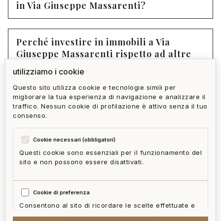
in Via Giuseppe Massarenti?
Perché investire in immobili a Via
Giuseppe Massarenti rispetto ad altre
zone di Genova?
utilizziamo i cookie
Questo sito utilizza cookie e tecnologie simili per
migliorare la tua esperienza di navigazione e analizzare il
torna a sestri ponente
tutti gli immobili
traffico. Nessun cookie di profilazione è attivo senza il tuo
consenso.
Cookie necessari (obbligatori)
Questi cookie sono essenziali per il funzionamento del
sito e non possono essere disattivati.
privacy policy
cookie policy
termini e condizioni
ai act
accedi
zone
mappa del sito
gestisci cookie
Cookie di preferenza
McFrancis
Consentono al sito di ricordare le scelte effettuate e
fornire funzionalità migliorate.