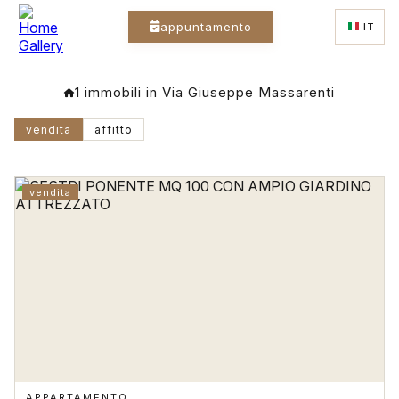
appuntamento
IT
1 immobili in Via Giuseppe Massarenti
vendita
affitto
vendita
APPARTAMENTO