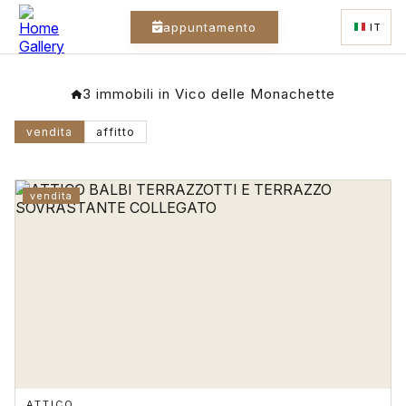
appuntamento
IT
3 immobili in Vico delle Monachette
vendita
affitto
vendita
ATTICO